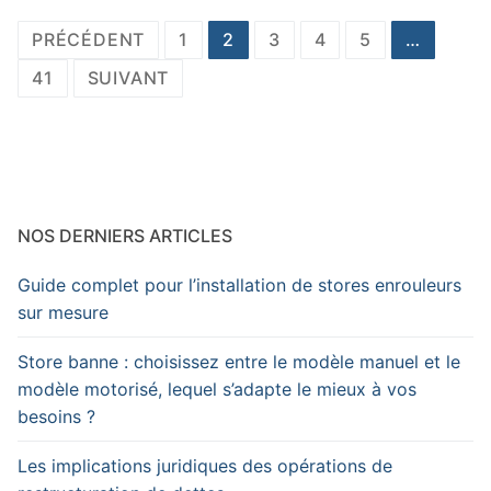
Pagination
PRÉCÉDENT
1
2
3
4
5
…
des
41
SUIVANT
publications
NOS DERNIERS ARTICLES
Guide complet pour l’installation de stores enrouleurs
sur mesure
Store banne : choisissez entre le modèle manuel et le
modèle motorisé, lequel s’adapte le mieux à vos
besoins ?
Les implications juridiques des opérations de